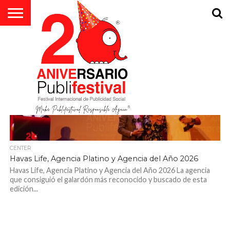
EL
FESTIVAL
ALL POSTS TAGGED "PORTADA"
PARTICIPA
EDICIONES
MIEMBROS
PALMARÉS
NOTICIAS
JURADO
VÍDEOS
CONTACTO
PREMIOS
COMPROMETIDOS
CUARTA
HONORÍFICOS
EMPRESA
CON LA AGENDA
ESENCIA
SOCIAL
2030
15.2K
CENTER
Havas Life, Agencia Platino y Agencia del Año 2026
Havas Life, Agencia Platino y Agencia del Año 2026 La agencia
que consiguió el galardón más reconocido y buscado de esta
edición...