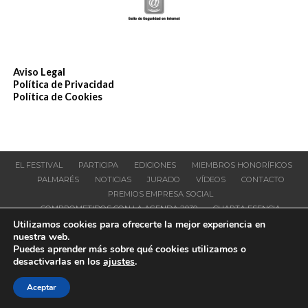
Aviso Legal
Política de Privacidad
Política de Cookies
EL FESTIVAL
PARTICIPA
EDICIONES
MIEMBROS HONORÍFICOS
PALMARÉS
NOTICIAS
JURADO
VÍDEOS
CONTACTO
PREMIOS EMPRESA SOCIAL
COMPROMETIDOS CON LA AGENDA 2030
CUARTA ESENCIA
Utilizamos cookies para ofrecerte la mejor experiencia en
© Publifestival
nuestra web.
Puedes aprender más sobre qué cookies utilizamos o
desactivarlas en los
ajustes
.
Aceptar