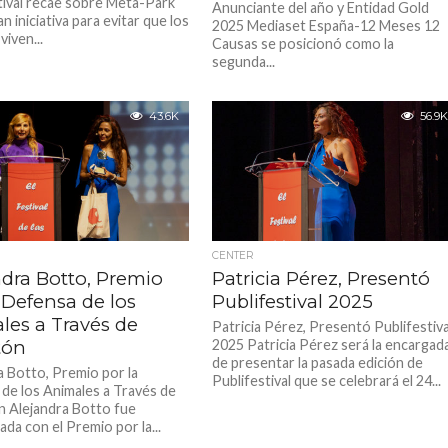
tival recae sobre Meta-Park
Anunciante del año y Entidad Gold
an iniciativa para evitar que los
2025 Mediaset España-12 Meses 12
viven...
Causas se posicionó como la
segunda...
43.6K
56.9K
CENTER
ndra Botto, Premio
Patricia Pérez, Presentó
 Defensa de los
Publifestival 2025
les a Través de
Patricia Pérez, Presentó Publifestiva
tón
2025 Patricia Pérez será la encargad
de presentar la pasada edición de
a Botto, Premio por la
Publifestival que se celebrará el 24...
de los Animales a Través de
 Alejandra Botto fue
da con el Premio por la...