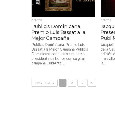
CENTER
CENTER
Publicis Dominicana,
Jacque
Premio Luis Bassat a la
Prese
Mejor Campaña
Publif
Publicis Dominicana, Premio Luis
Jacqueli
Bassat a la Mejor Campaña Publicis
de la Gal
Dominicana conquisto a nuestro
edición d
presidente de honor con su gran
maravill
campaña CuidArte,...
la...
PAGE 1 OF 4
1
2
3
4