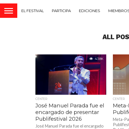
EL FESTIVAL
PARTICIPA
EDICIONES
MIEMBROS
ALL PO
43.8K
CENTER
CENTER
José Manuel Parada fue el
Meta-
encargado de presentar
Publif
Publifestival 2026
Meta-Pa
Publifes
José Manuel Parada fue el encargado