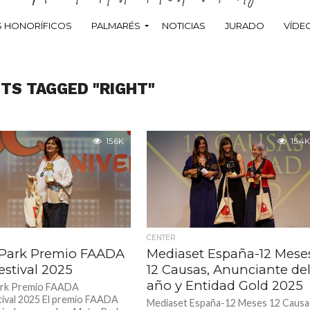
 HONORÍFICOS
PALMARÉS
NOTICIAS
JURADO
VÍDE
STS TAGGED "RIGHT"
15.6K
15.4K
CENTER
Park Premio FAADA
Mediaset España-12 Mese
estival 2025
12 Causas, Anunciante de
año y Entidad Gold 2025
rk Premio FAADA
tival 2025 El premio FAADA
Mediaset España-12 Meses 12 Causa