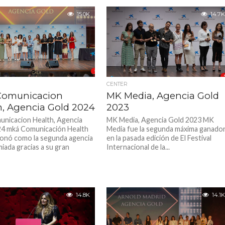
15.0K
14.7K
CENTER
Comunicacion
MK Media, Agencia Gold
h, Agencia Gold 2024
2023
nicacion Health, Agencia
MK Media, Agencia Gold 2023 MK
4 mká Comunicación Health
Media fue la segunda máxima ganado
ionó como la segunda agencia
en la pasada edición de El Festival
iada gracias a su gran
Internacional de la...
14.8K
14.1K