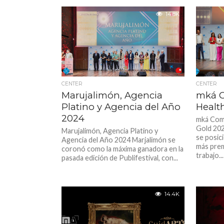
14.8K
CENTER
CENTER
Marujalimón, Agencia
mká 
Platino y Agencia del Año
Healt
2024
mká Comu
Gold 202
Marujalimón, Agencia Platino y
se posic
Agencia del Año 2024 Marjalimón se
más prem
coronó como la máxima ganadora en la
trabajo...
pasada edición de Publifestival, con...
14.4K