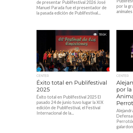
Publifes
de presentar Publifestival 2026 José
por la gr
Manuel Parada fue el presentador de
animales 
la pasada edición de Publifestival...
18.6K
CENTER
CENTER
Éxito total en Publifestival
Aleja
2025
por la
Anima
Éxito total en Publifestival 2025 El
pasado 24 de junio tuvo lugar la XIX
Perro
edición de Publifestival, el Festival
Alejandr
Internacional de la...
Defensa 
Perrotón
galardona