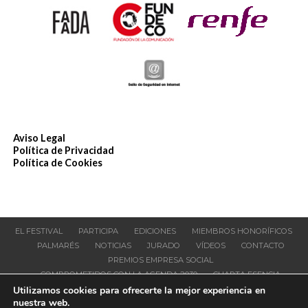
Aviso Legal
Política de Privacidad
Política de Cookies
EL FESTIVAL
PARTICIPA
EDICIONES
MIEMBROS HONORÍFICOS
PALMARÉS
NOTICIAS
JURADO
VÍDEOS
CONTACTO
PREMIOS EMPRESA SOCIAL
COMPROMETIDOS CON LA AGENDA 2030
CUARTA ESENCIA
Utilizamos cookies para ofrecerte la mejor experiencia en
© Publifestival
nuestra web.