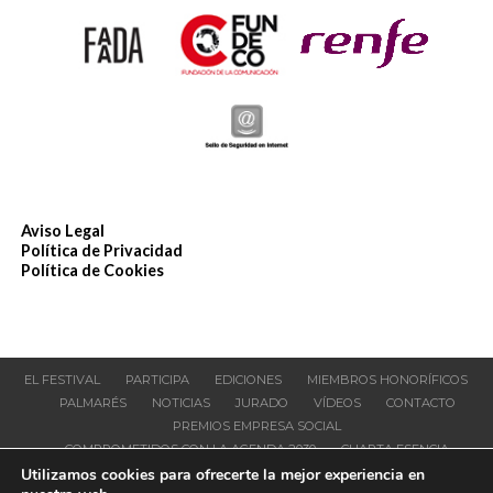
Aviso Legal
Política de Privacidad
Política de Cookies
EL FESTIVAL
PARTICIPA
EDICIONES
MIEMBROS HONORÍFICOS
PALMARÉS
NOTICIAS
JURADO
VÍDEOS
CONTACTO
PREMIOS EMPRESA SOCIAL
COMPROMETIDOS CON LA AGENDA 2030
CUARTA ESENCIA
Utilizamos cookies para ofrecerte la mejor experiencia en
© Publifestival