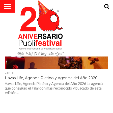
EL
FESTIVAL
ALL POSTS TAGGED "PORTADA"
PARTICIPA
EDICIONES
MIEMBROS
PALMARÉS
NOTICIAS
JURADO
VÍDEOS
CONTACTO
PREMIOS
COMPROMETIDOS
CUARTA
HONORÍFICOS
EMPRESA
CON LA AGENDA
ESENCIA
SOCIAL
2030
15.2K
CENTER
Havas Life, Agencia Platino y Agencia del Año 2026
Havas Life, Agencia Platino y Agencia del Año 2026 La agencia
que consiguió el galardón más reconocido y buscado de esta
edición...